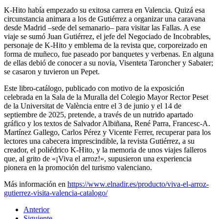
K-Hito había empezado su exitosa carrera en Valencia. Quizá esa
circunstancia animara a los de Gutiérrez a organizar una caravana
desde Madrid –sede del semanario– para visitar las Fallas. A ese
viaje se sumó Juan Gutiérrez, el jefe del Negociado de Incobrables,
personaje de K-Hito y emblema de la revista que, corporeizado en
forma de muñeco, fue paseado por banquetes y verbenas. En alguna
de ellas debió de conocer a su novia, Visenteta Taroncher y Sabater;
se casaron y tuvieron un Pepet.
Este libro-catálogo, publicado con motivo de la exposición
celebrada en la Sala de la Muralla del Colegio Mayor Rector Peset
de la Universitat de València entre el 3 de junio y el 14 de
septiembre de 2025, pretende, a través de un nutrido apartado
gráfico y los textos de Salvador Albiñana, René Parra, Francesc-A.
Martínez Gallego, Carlos Pérez y Vicente Ferrer, recuperar para los
lectores una cabecera imprescindible, la revista Gutiérrez, a su
creador, el poliédrico K-Hito, y la memoria de unos viajes falleros
que, al grito de «¡Viva el arroz!», supusieron una experiencia
pionera en la promoción del turismo valenciano.
Más información en
https://www.elnadir.es/producto/viva-el-arroz-
gutierrez-visita-valencia-catalogo/
Anterior
Siguiente