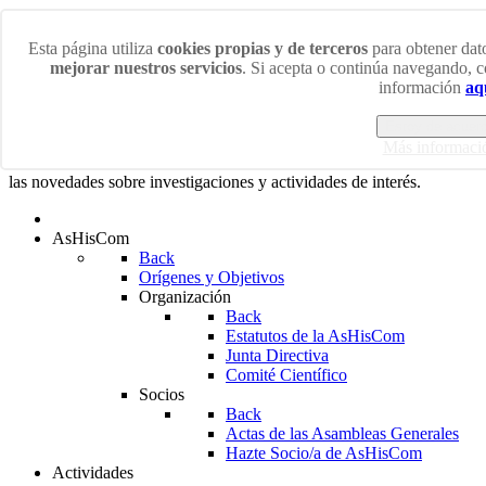
Sábado 8 Agosto 2026
Esta página utiliza
cookies propias y de terceros
para obtener dato
mejorar nuestros servicios
. Si acepta o continúa navegando, 
¡Bienvenidos/as a la web de la Asociación de Historiadores
información
aq
de la Comunicación!
Estoy de acuer
En esta web podrás acceder a las últimas noticias sobre los más
Más informaci
diversos ámbitos de la Historia de la Comunicación así como a
las novedades sobre investigaciones y actividades de interés.
AsHisCom
Back
Orígenes y Objetivos
Organización
Back
Estatutos de la AsHisCom
Junta Directiva
Comité Científico
Socios
Back
Actas de las Asambleas Generales
Hazte Socio/a de AsHisCom
Actividades