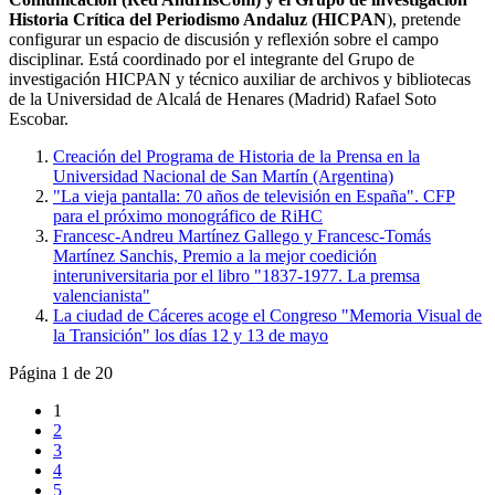
Historia Crítica del Periodismo Andaluz (HICPAN
), pretende
configurar un espacio de discusión y reflexión sobre el campo
disciplinar. Está coordinado por el integrante del Grupo de
investigación HICPAN y técnico auxiliar de archivos y bibliotecas
de la Universidad de Alcalá de Henares (Madrid) Rafael Soto
Escobar.
Creación del Programa de Historia de la Prensa en la
Universidad Nacional de San Martín (Argentina)
"La vieja pantalla: 70 años de televisión en España". CFP
para el próximo monográfico de RiHC
Francesc-Andreu Martínez Gallego y Francesc-Tomás
Martínez Sanchis, Premio a la mejor coedición
interuniversitaria por el libro "1837-1977. La premsa
valencianista"
La ciudad de Cáceres acoge el Congreso "Memoria Visual de
la Transición" los días 12 y 13 de mayo
Página 1 de 20
1
2
3
4
5