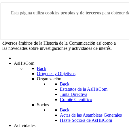
Domingo 9 Agosto 2026
Esta página utiliza
cookies propias y de terceros
para obtener da
¡Bienvenidos/as a la web de la Asociación de Historiadores
de la Comunicación!
En esta web podrás acceder a las últimas noticias sobre los más
diversos ámbitos de la Historia de la Comunicación así como a
las novedades sobre investigaciones y actividades de interés.
AsHisCom
Back
Orígenes y Objetivos
Organización
Back
Estatutos de la AsHisCom
Junta Directiva
Comité Científico
Socios
Back
Actas de las Asambleas Generales
Hazte Socio/a de AsHisCom
Actividades