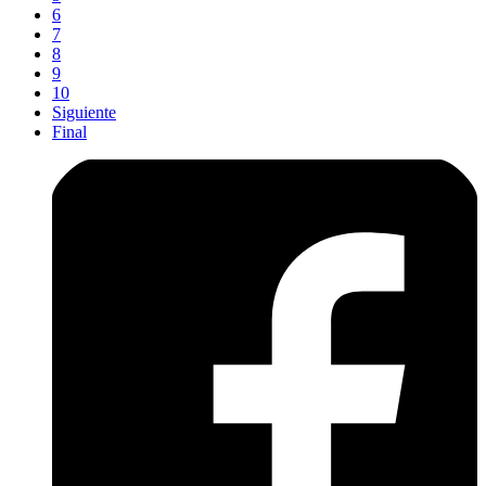
6
7
8
9
10
Siguiente
Final