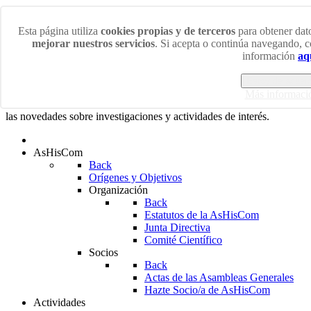
Domingo 9 Agosto 2026
Esta página utiliza
cookies propias y de terceros
para obtener dato
mejorar nuestros servicios
. Si acepta o continúa navegando, 
¡Bienvenidos/as a la web de la Asociación de Historiadores
información
aq
de la Comunicación!
Estoy de acuer
En esta web podrás acceder a las últimas noticias sobre los más
Más informaci
diversos ámbitos de la Historia de la Comunicación así como a
las novedades sobre investigaciones y actividades de interés.
AsHisCom
Back
Orígenes y Objetivos
Organización
Back
Estatutos de la AsHisCom
Junta Directiva
Comité Científico
Socios
Back
Actas de las Asambleas Generales
Hazte Socio/a de AsHisCom
Actividades